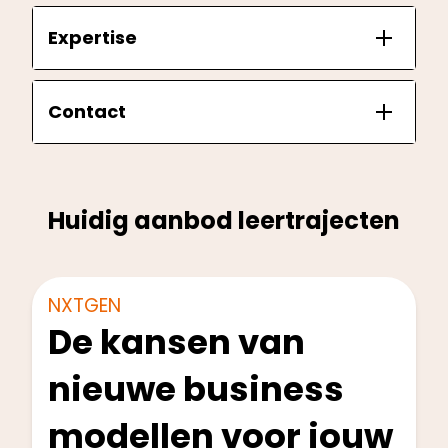
Expertise
Contact
Huidig aanbod leertrajecten
Directie en Management
Start: Q1 2025
NXTGEN
De kansen van
nieuwe business
modellen voor jouw