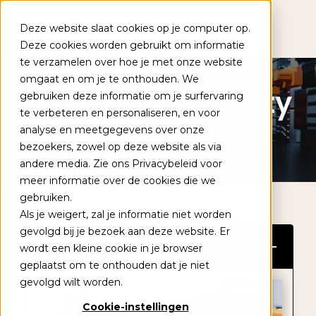
Deze website slaat cookies op je computer op.
Deze cookies worden gebruikt om informatie
te verzamelen over hoe je met onze website
Populaire onderwerpen
omgaat en om je te onthouden. We
NXTGEN Capability
gebruiken deze informatie om je surfervaring
Academies
te verbeteren en personaliseren, en voor
Booster
analyse en meetgegevens over onze
Kennisbank
bezoekers, zowel op deze website als via
Leertrajecten
andere media. Zie ons Privacybeleid voor
meer informatie over de cookies die we
gebruiken.
Als je weigert, zal je informatie niet worden
+31 (0) 79 353 14 05
gevolgd bij je bezoek aan deze website. Er
Over deze academie
wordt een kleine cookie in je browser
Kalender
geplaatst om te onthouden dat je niet
gevolgd wilt worden.
Contact
Cookie-instellingen