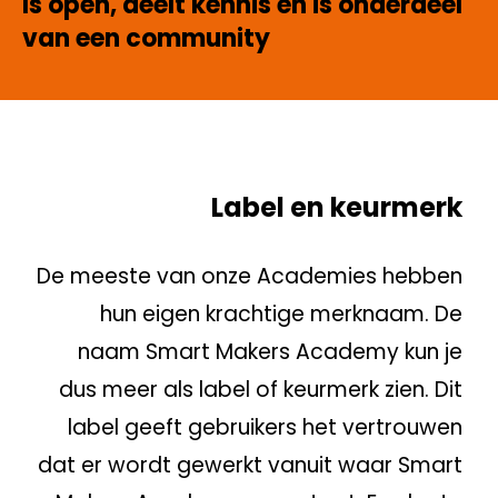
Is open, deelt kennis en is onderdeel
van een community
Label en keurmerk
De meeste van o
nze Academies hebben
hun
eigen
krachtige merk
naam. De
naam Smart Makers Academy kun je
dus meer als label of keurmerk zien.
Di
t
label ge
eft
gebruikers
het vertrouwen
dat er wordt gewerkt vanuit waar Smart