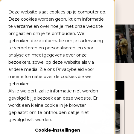
Deze website slaat cookies op je computer op.
Deze cookies worden gebruikt om informatie
te verzamelen over hoe je met onze website
Populaire onderwerpen
omgaat en om je te onthouden. We
SPARK
gebruiken deze informatie om je surfervaring
Academies
te verbeteren en personaliseren, en voor
analyse en meetgegevens over onze
Kennisbank
bezoekers, zowel op deze website als via
Leertrajecten
andere media. Zie ons Privacybeleid voor
meer informatie over de cookies die we
gebruiken.
Over deze academie
Als je weigert, zal je informatie niet worden
+31 (0) 79 353 14 05
gevolgd bij je bezoek aan deze website. Er
wordt een kleine cookie in je browser
Kalender
geplaatst om te onthouden dat je niet
gevolgd wilt worden.
Contact
Cookie-instellingen