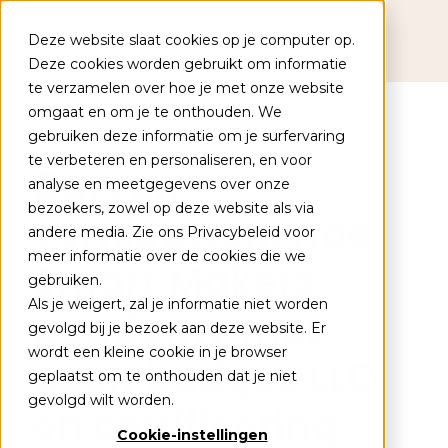
Deze website slaat cookies op je computer op.
Deze cookies worden gebruikt om informatie
te verzamelen over hoe je met onze website
Populaire onderwerpen
omgaat en om je te onthouden. We
gebruiken deze informatie om je surfervaring
Academies
te verbeteren en personaliseren, en voor
Durven
analyse en meetgegevens over onze
Kennisbank
bezoekers, zowel op deze website als via
vernieuwen: Hoe
Leertrajecten
andere media. Zie ons Privacybeleid voor
meer informatie over de cookies die we
Smart Makers
gebruiken.
Als je weigert, zal je informatie niet worden
Academy met
+31 (0) 79 353 14 05
gevolgd bij je bezoek aan deze website. Er
wordt een kleine cookie in je browser
Kalender
open badges LLO
geplaatst om te onthouden dat je niet
gevolgd wilt worden.
Contact
en certificering
Cookie-instellingen