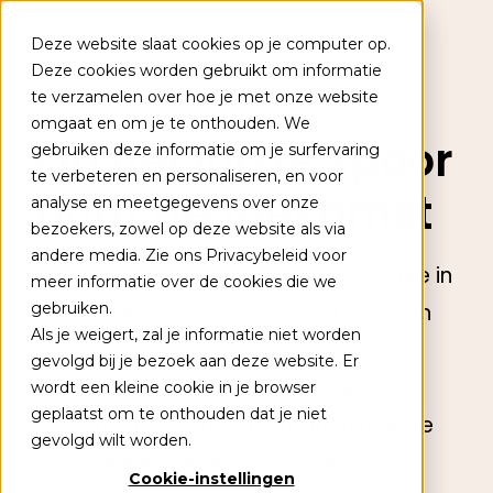
Deze website slaat cookies op je computer op.
Deze cookies worden gebruikt om informatie
te verzamelen over hoe je met onze website
Populaire onderwerpen
omgaat en om je te onthouden. We
Op het juiste spoor
gebruiken deze informatie om je surfervaring
Academies
te verbeteren en personaliseren, en voor
naar de toekomst
analyse en meetgegevens over onze
Kennisbank
bezoekers, zowel op deze website als via
Leertrajecten
andere media. Zie ons Privacybeleid voor
Neem je medewerkers succesvol mee in
meer informatie over de cookies die we
gebruiken.
de digitale transformatie. Zet korte en
Als je weigert, zal je informatie niet worden
krachtige ontwikkelpaden op die
+31 (0) 79 353 14 05
gevolgd bij je bezoek aan deze website. Er
praktische kennis en vaardigheden
wordt een kleine cookie in je browser
Kalender
geplaatst om te onthouden dat je niet
bieden om de arbeidsproductiviteit te
gevolgd wilt worden.
Contact
verhogen en het innovatie- en
Cookie-instellingen