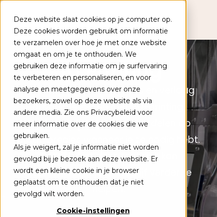
Deze website slaat cookies op je computer op.
Deze cookies worden gebruikt om informatie
te verzamelen over hoe je met onze website
Populaire onderwerpen
omgaat en om je te onthouden. We
3D Printing
gebruiken deze informatie om je surfervaring
Academies
te verbeteren en personaliseren, en voor
Versnel je innovatieproces en verlaag
analyse en meetgegevens over onze
Kennisbank
bezoekers, zowel op deze website als via
productiekosten met 3D-printing.
Leertrajecten
andere media. Zie ons Privacybeleid voor
Produceer complexe onderdelen op
meer informatie over de cookies die we
gebruiken.
maat, precies wanneer je ze nodig hebt.
Als je weigert, zal je informatie niet worden
+31 (0) 79 353 14 05
Ontdek wat deze techniek kan
gevolgd bij je bezoek aan deze website. Er
wordt een kleine cookie in je browser
betekenen om jouw bedrijf verder te
Kalender
geplaatst om te onthouden dat je niet
helpen.
gevolgd wilt worden.
Contact
Cookie-instellingen