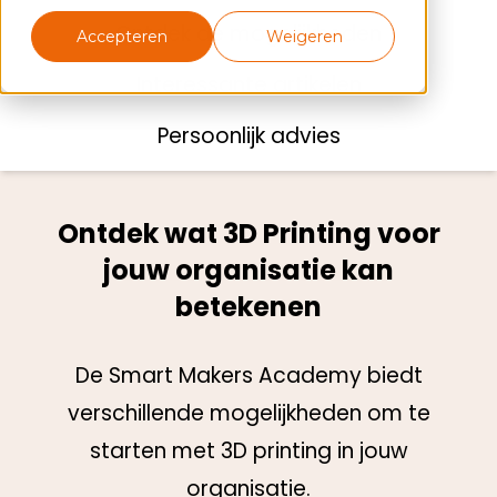
Ontdek de mogelijkheden
Accepteren
Weigeren
Interessante artikelen
Persoonlijk advies
Ontdek wat 3D Printing voor
jouw organisatie kan
betekenen
De Smart Makers Academy biedt
verschillende mogelijkheden om te
starten met 3D printing in jouw
organisatie.